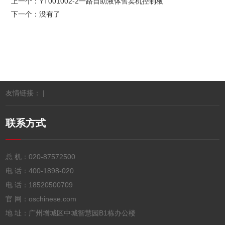
上一个：
YT001002-2一路自助液体售卖机控制板
下一个：没有了
友情链接： |
联系方式
总 机：
020-87572500
电 话：
400-1898-020
电 话：
18520500709
官 网：oschinese.com
地 址：广州增城区中城智慧园B1栋办公楼