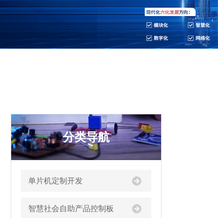
分类导航
单片机定制开发
智慧社会自助产品控制板