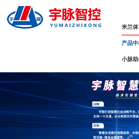
米兰体
产品中
小脉助