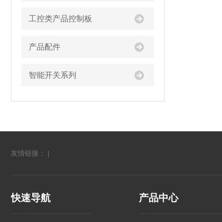
工控类产品控制板
产品配件
智能开关系列
友情链接： |
快速导航
产品中心