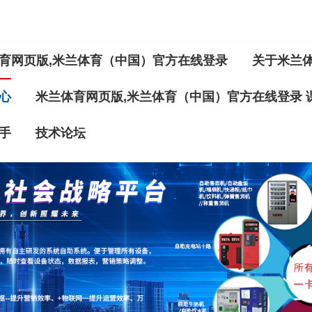
育网页版,米兰体育（中国）官方在线登录
关于米兰
心
米兰体育网页版,米兰体育（中国）官方在线登录 
手
技术论坛