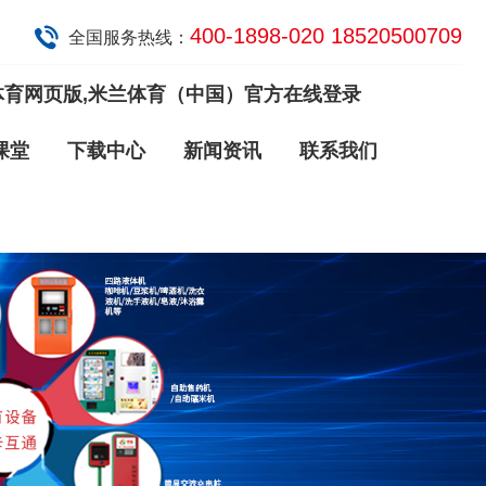
400-1898-020 18520500709
全国服务热线：
体育网页版,米兰体育（中国）官方在线登录
课堂
下载中心
新闻资讯
联系我们