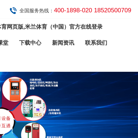
400-1898-020 18520500709
全国服务热线：
体育网页版,米兰体育（中国）官方在线登录
课堂
下载中心
新闻资讯
联系我们