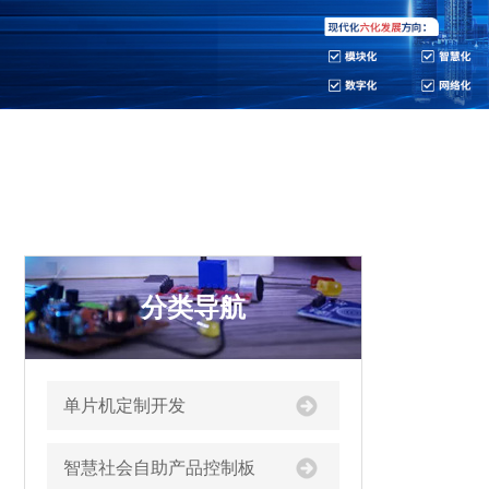
分类导航
单片机定制开发
智慧社会自助产品控制板