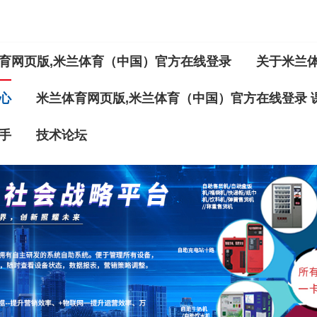
育网页版,米兰体育（中国）官方在线登录
关于米兰
心
米兰体育网页版,米兰体育（中国）官方在线登录 
手
技术论坛