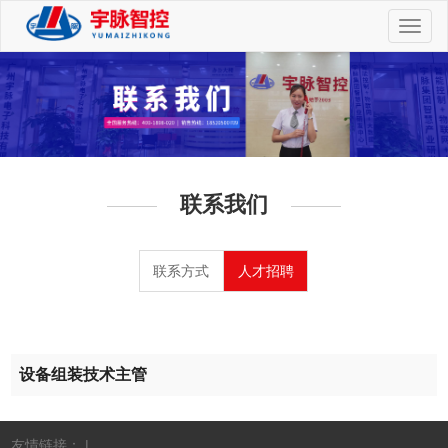
切
换
导
航
联系我们
联系方式
人才招聘
设备组装技术主管
友情链接： |