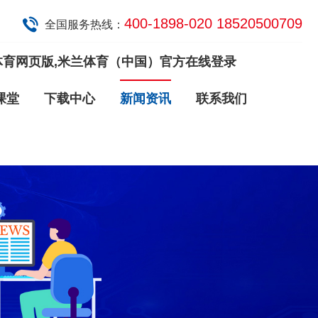
400-1898-020 18520500709
全国服务热线：
体育网页版,米兰体育（中国）官方在线登录
课堂
下载中心
新闻资讯
联系我们