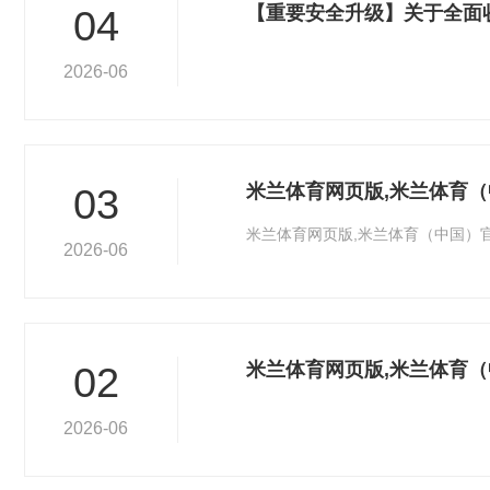
【重要安全升级】关于全面
04
2026-06
米兰体育网页版,米兰体育
03
米兰体育网页版,米兰体育（中国）官方在
2026-06
米兰体育网页版,米兰体育
02
2026-06