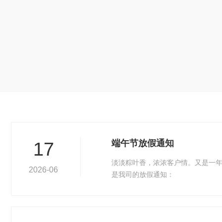
端午节放假通知
17
淡淡粽叶香，浓浓客户情。又是一
2026-06
是我司的放假通知：