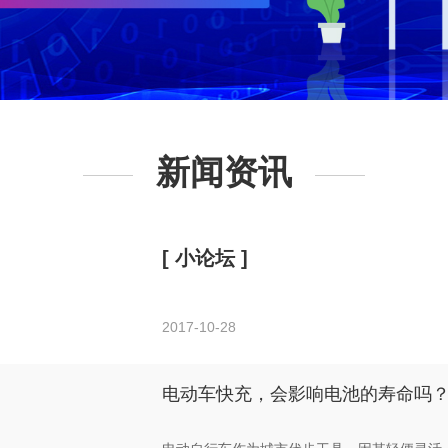
新闻资讯
[ 小论坛 ]
2017-10-28
电动车快充，会影响电池的寿命吗