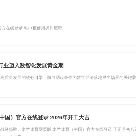
官方在线登录 毛巾柜使用操作流程
行业迈入数智化发展黄金期
高质量发展的核心引擎，而自助设备作为数字经济落地民生场景的关键载
中国）官方在线登录 2026年开工大吉
战马扬鞭。米兰体育网页版,米兰体育（中国）官方在线登录 于正月初