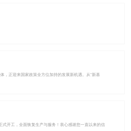
体，正迎来国家政策全方位加持的发展新机遇。从“新基
八正式开工，全面恢复生产与服务！衷心感谢您一直以来的信