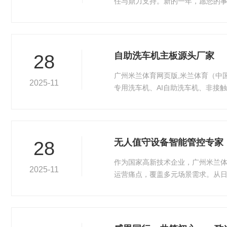
任与鼎力支持。新的一年，愿您的
自助洗车机主板源头厂家
28
广州米兰体育网页版,米兰体育（中
2025-11
专用洗车机、AI自助洗车机、非接
无人值守设备智能管控专家
28
作为国家高新技术企业，广州米兰体
2025-11
运营痛点，覆盖多元场景需求。从