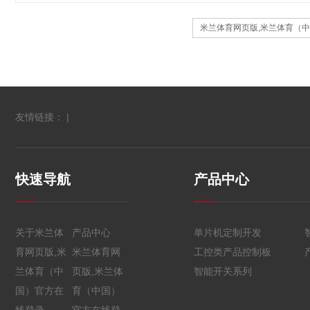
米兰体育网页版,米兰体育（
友情链接： |
快速导航
产品中心
关于米兰体
产品中心
单片机定制开发
育网页版,米
米兰体育网
工控类产品控制板
兰体育（中
页版,米兰体
智能开关系列
国）官方在
育（中国）