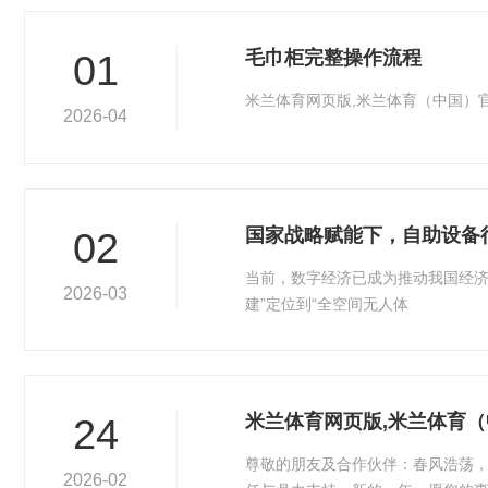
毛巾柜完整操作流程
01
米兰体育网页版,米兰体育（中国）
2026-04
国家战略赋能下，自助设备
02
当前，数字经济已成为推动我国经济
2026-03
建”定位到“全空间无人体
米兰体育网页版,米兰体育（
24
尊敬的朋友及合作伙伴：春风浩荡，
2026-02