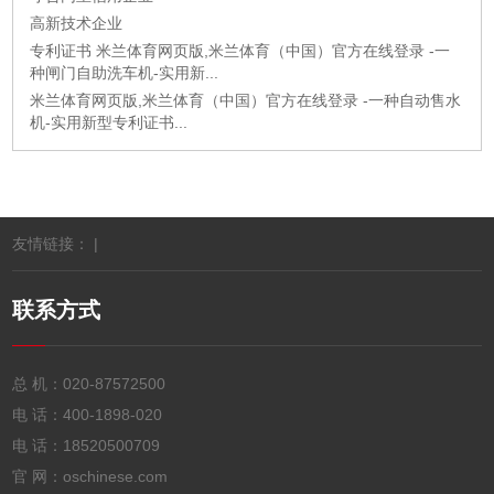
高新技术企业
专利证书 米兰体育网页版,米兰体育（中国）官方在线登录 -一
种闸门自助洗车机-实用新...
米兰体育网页版,米兰体育（中国）官方在线登录 -一种自动售水
机-实用新型专利证书...
友情链接： |
联系方式
总 机：
020-87572500
电 话：
400-1898-020
电 话：
18520500709
官 网：oschinese.com