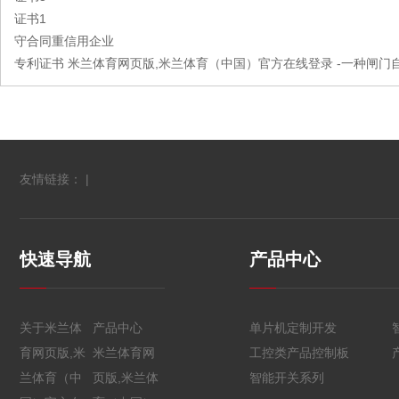
证书1
守合同重信用企业
专利证书 米兰体育网页版,米兰体育（中国）官方在线登录 -一种闸门自助
友情链接： |
快速导航
产品中心
关于米兰体
产品中心
单片机定制开发
育网页版,米
米兰体育网
工控类产品控制板
兰体育（中
页版,米兰体
智能开关系列