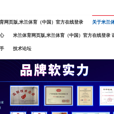
育网页版,米兰体育（中国）官方在线登录
关于米兰
心
米兰体育网页版,米兰体育（中国）官方在线登录 
手
技术论坛