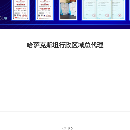
哈萨克斯坦行政区域总代理
证书2