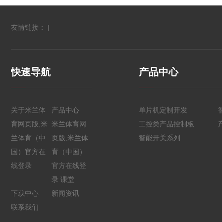
友情链接： |
快速导航
产品中心
关于米兰体
产品中心
单片机定制开发
育网页版,米
米兰体育网
工控类产品控制板
兰体育（中
页版,米兰体
智能开关系列
国）官方在
育（中国）
线登录
官方在线登
录 课堂
下载中心
新闻资讯
联系我们