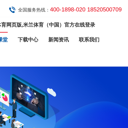
400-1898-020 18520500709
全国服务热线：
体育网页版,米兰体育（中国）官方在线登录
课堂
下载中心
新闻资讯
联系我们