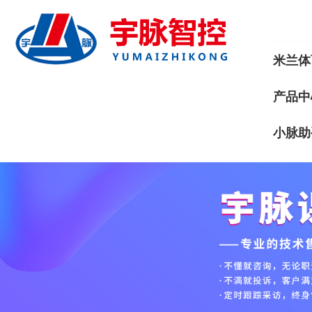
米兰体
产品中
小脉助